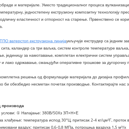
 обраде и материјале. Уместо традиционалног процеса вулканизац
емпературну, једностепену екструзиону композитну технологију пр
 одличну еластичност и отпорност на старење. Првенствено се корис
а.
ТПО ватерстоп екструзиона линија
укључује екструдер са једним з
 сита, каландер са три ваљка, систем контроле температуре ваљка,
ње, јединицу за намотавање, комплетан електрични систем управ
у и лако одржавање, смањујући оперативне трошкове за дугорочну 
комплетна решења од формулације материјала до дизајна профила.
ко би обезбедио несметан почетак производње. Контактирајте нас 
!
д производа
и услови: ① Напајање: 380В/50Хз 3П+Н+Е
а хлађење: температура испод 30°Ц, притисак 2-4 кг/цм²Г, проток в
мовани ваздух: притисак 0,6-0,8 МПа, потрошња ваздуха 1,5 м³/х