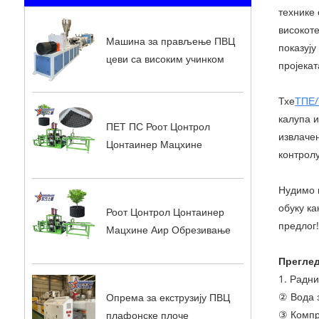
технике
високот
Машина за прављење ПВЦ
показују
цеви са високим учинком
пројекат
Тхе
ТПЕ/
калупа и
ПЕТ ПС Роот Цонтрол
извлаче
Цонтаинер Мацхине
контрол
Нудимо 
обуку ка
Роот Цонтрол Цонтаинер
предлог
Мацхине Аир Обрезивање
Прегле
1. Радн
② Вода з
Опрема за екструзију ПВЦ
③ Компри
плафонске плоче