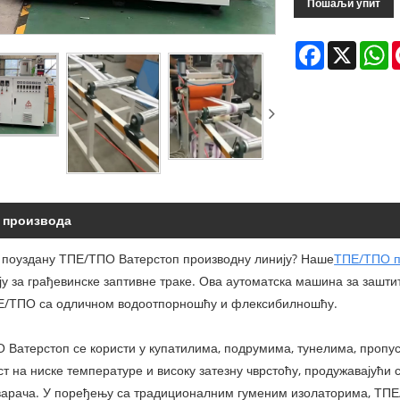
Пошаљи упит
Facebook
X
W
 производа
 поуздану ТПЕ/ТПО Ватерстоп производну линију? Наше
ТПЕ/ТПО пр
ију за грађевинске заптивне траке. Ова аутоматска машина за заш
Е/ТПО са одличном водоотпорношћу и флексибилношћу.
Ватерстоп се користи у купатилима, подрумима, тунелима, пропуст
т на ниске температуре и високу затезну чврстоћу, продужавајући 
варача. У поређењу са традиционалним гуменим изолаторима, ТПЕ