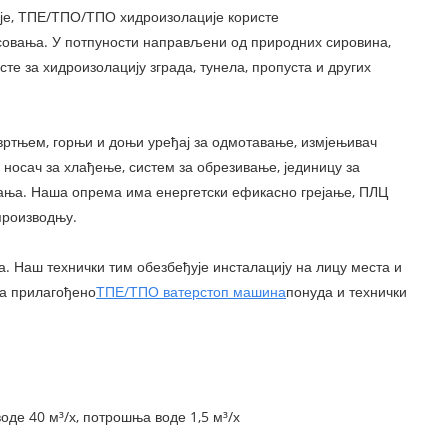
ије, ТПЕ/ТПО/ТПО хидроизолације користе
есовања. У потпуности направљени од природних сировина,
те за хидроизолацију зграда, тунела, пропуста и других
авртњем, горњи и доњи уређај за одмотавање, измјењивач
 носач за хлађење, систем за обрезивање, јединицу за
љања. Наша опрема има енергетски ефикасно грејање, ПЛЦ
производњу.
 Наш технички тим обезбеђује инсталацију на лицу места и
за прилагођено
ТПЕ/ТПО ватерстоп машина
понуда и технички
оде 40 м³/х, потрошња воде 1,5 м³/х