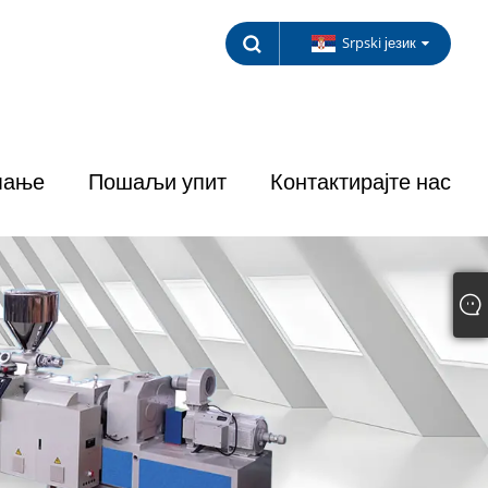
Srpski језик
мање
Пошаљи упит
Контактирајте нас