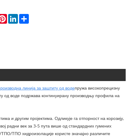
hatsApp
Pinterest
LinkedIn
Share
оизводна линија за заштиту од воде
пружа високопрецизну
титу од воде подржава континуирану производњу профила на
има и другим пројектима. Одликује га отпорност на корозију,
свој радни век за 3-5 пута више од стандардних гумених
/ТПО/ТПО хидроизолације користе значајно различите