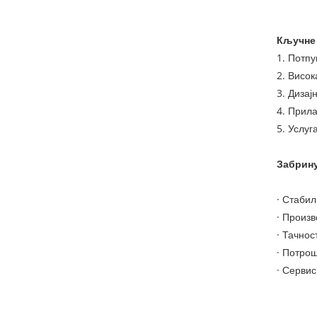
Кључне 
1. Потпу
2. Висок
3. Дизај
4. Прил
5. Услуг
Забрину
· Стаби
· Произв
· Тачно
· Потро
· Сервис