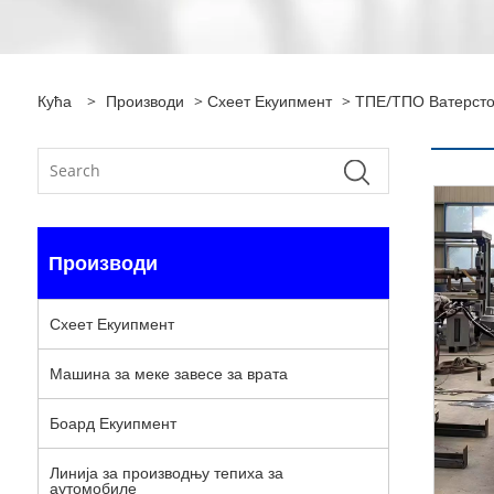
Кућа
>
Производи
>
Схеет Екуипмент
> ТПЕ/ТПО Ватерсто
Производи
Схеет Екуипмент
Машина за меке завесе за врата
Боард Екуипмент
Линија за производњу тепиха за
аутомобиле