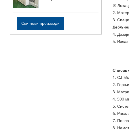
④ Локац
2. Матер
3. Спец
Сви нови производи
Дебљина
4. Дизај
5. Излаз
Списак
1. СЈ-55
2. Горњи
3. Матри
4. 500 м
5. Систе
6. Расхл
7. Повла
8. Намот