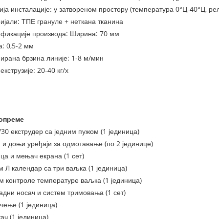
ија инсталације: у затвореном простору (температура 0°Ц-40°Ц, р
ијали: ТПЕ грануле + неткана тканина
ификације производа: Ширина: 70 мм
: 0,5-2 мм
нирана брзина линије: 1-8 м/мин
 екструзије: 20-40 кг/х
 опреме
/30 екструдер са једним пужом (1 јединица)
 и доњи уређаји за одмотавање (по 2 јединице)
ца и мењач екрана (1 сет)
м Л календар са три ваљка (1 јединица)
м контроле температуре ваљка (1 јединица)
адни носач и систем тримовања (1 сет)
чење (1 јединица)
ач (1 јединица)