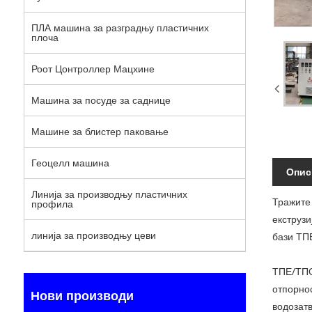
ПЛА машина за разградњу пластичних
плоча
Роот Цонтроллер Мацхине
Машина за посуде за саднице
Машине за блистер паковање
Геоцелл машина
Опис
Линија за производњу пластичних
Тражите
профила
екструз
линија за производњу цеви
бази ТП
ТПЕ/ТПО 
отпорнос
Нови производи
водозат