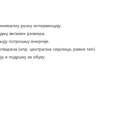
инималну ручну интервенцију.
одњу великих размера.
њују потрошњу енергије.
варача (нпр. централна сијалица, равни тип).
ју и подршку за обуку.