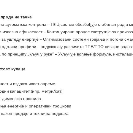
продајне тачке
но аутоматска контрола – ПЛЦ систем обезбеђује стабилан рад и м
а излазна ефикасност – Континуирани процес екструзије за произв
н за уштеду енергије – Оптимизовани системи грејања и погона сма
агодљиви профили – подржавају различите ТПЕ/ТПО дизајне водозат
а по принципу „кључ у руке“ – Укључује вођење формуле, инсталаци
тост купаца
лност и издржљивост опреме
одни капацитет (нпр. метри/сат)
ст димензија профила
шња енергије и оперативни трошкови
 након продаје и техничка подршка