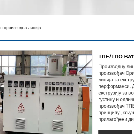
п производна линија
ТПЕ/ТПО Ват
Производну лин
произвођач Ори
линија за екстр
перформанси. Д
екструзију за в
густину и одли
произвођач ТП
принципу „кључ
прилагођени ди