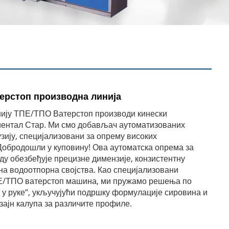
ерстоп производна линија
ију ТПЕ/ТПО Ватерстоп производи кинески
ентал Стар. Ми смо добављач аутоматизованих
узију, специјализовани за опрему високих
обродошли у куповину! Ова аутоматска опрема за
оду обезбеђује прецизне димензије, конзистентну
чна водоотпорна својства. Као специјализовани
Е/ТПО ватерстоп машина, ми пружамо решења по
 у руке“, укључујући подршку формулације сировина и
зајн калупа за различите профиле.