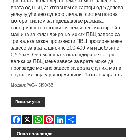
три ваљка Каландер опреме за меке завесе за
врата од ПВЦ-а: Углавном се састоји од 5 делова
укључујући део супер огледала, систем погона
мотора, систем за подешавање размака,
електрични контролни систем и вентилатор. Сет
машина за каландрирање меких ПВЦ завеса са
три ваљка може произвести ПВЦ прозирне меке
завесе за врата ширине 200-400 мм и дебљине
0,5-5 мм. Ова машина за каландирање са три
ваљка за ПВЦ меке завесе за врата може да
произведе мекане завесе за врата сјајних, мат и
пругастих боја у једној машини. Лако се управља.
Модел:PVC-- SJ90/33
Пошаљи упит
Facebook
X
WhatsApp
Pinterest
LinkedIn
Share
Опис производа