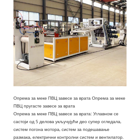
Опрема за меке ПВЦ завесе за врата Опрема за меке
ПВЦ пругасте завесе за врата
Опрема за меке ПВЦ завесе за врата: Углавном се
састоји од 5 делова укључујући део супер огледала,
систем погона мотора, систем за подешавање
размака, електрични контролни систем и вентилатор.