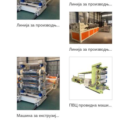
Линија за производњу ПВЦ транспарентних кристалних плоча
Линија за производњу ПВЦ прозирних завеса за врата
Линија за производњу ПВЦ кристалних плоча
ПВЦ провидна машина за меке завесе за врата
Машина за екструзију меких ПВЦ завеса