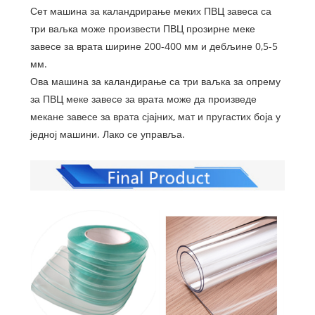
Сет машина за каландрирање меких ПВЦ завеса са
три ваљка може произвести ПВЦ прозирне меке
завесе за врата ширине 200-400 мм и дебљине 0,5-5
мм.
Ова машина за каландирање са три ваљка за опрему
за ПВЦ меке завесе за врата може да произведе
мекане завесе за врата сјајних, мат и пругастих боја у
једној машини. Лако се управља.