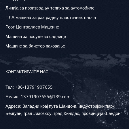
Линија за производњу тепиха за аутомобиле
ПЛА машина за разградњу пластичних плоча
Роот Цонтроллер Мацхине
Машина за посуде за саднице
Машине за блистер паковање
КОНТАКТИРАЈТЕ НАС
Тел: +86-13791907655
Емаил: 13791907655@139.com
Адреса: Западни крај пута Шандонг, индустријски парк
Беигуан, град Јиаозхоу, град Кингдао, провинција Шандонг