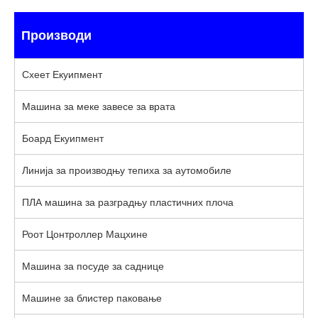
Производи
Схеет Екуипмент
Машина за меке завесе за врата
Боард Екуипмент
Линија за производњу тепиха за аутомобиле
ПЛА машина за разградњу пластичних плоча
Роот Цонтроллер Мацхине
Машина за посуде за саднице
Машине за блистер паковање