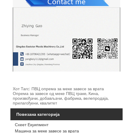
Хот Тагс: ПВЦ опрема за меке завесе за врата
Опрема за завесе од меке ПВЦ траке, Кина,
произвођачи, добављачи, фабрика, велепродаја,
прилагођени, квалитет
Повезана категорија
Схеет Екуипмент
Машина за меке завесе за врата