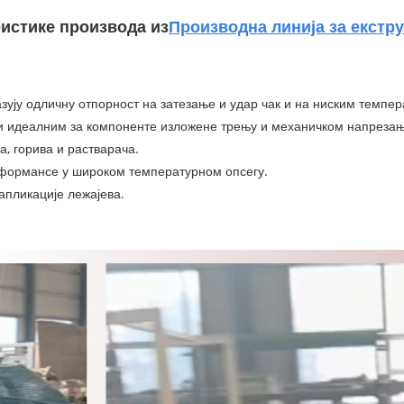
истике производа из
Производна линија за екстру
зују одличну отпорност на затезање и удар чак и на ниским темпер
и идеалним за компоненте изложене трењу и механичком напрезањ
, горива и растварача.
рформансе у широком температурном опсегу.
апликације лежајева.