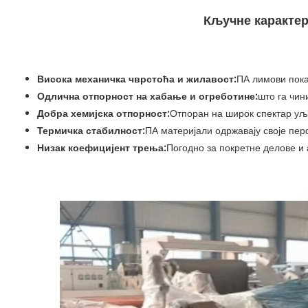
Кључне карактер
Висока механичка чврстоћа и жилавост:
ПА лимови пока
Одлична отпорност на хабање и огреботине:
што га чин
Добра хемијска отпорност:
Отпоран на широк спектар уља
Термичка стабилност:
ПА материјали одржавају своје пе
Низак коефицијент трења:
Погодно за покретне делове и 