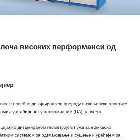
 плоча високих перформанси од
ејнер
ија је посебно дизајнирана за прераду инжењерске пластике
термичку стабилност у полиамидним (ПА) плочама.
ецијално дизајнираном геометријом пужа за ефикасно
хватним системом за одвлаживање и сушење и уређајем за