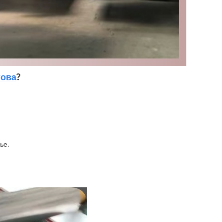
това
?
ње.