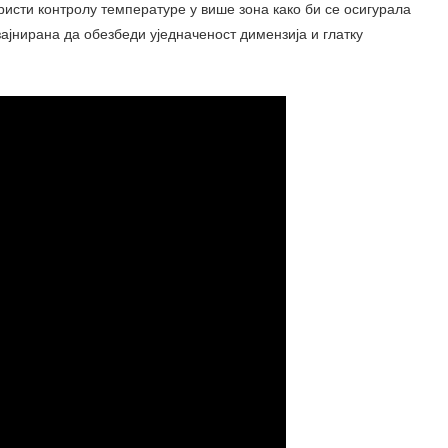
ристи контролу температуре у више зона како би се осигурала
ајнирана да обезбеди уједначеност димензија и глатку