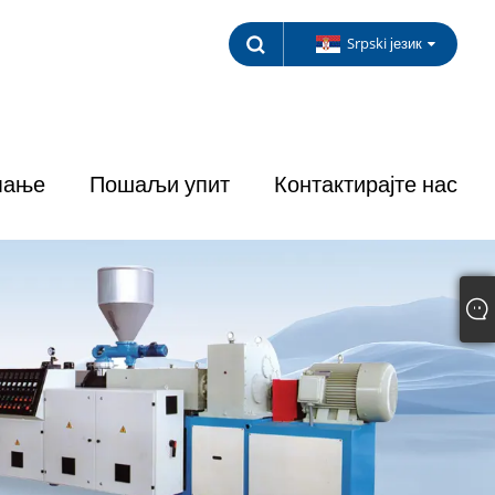
Srpski језик
мање
Пошаљи упит
Контактирајте нас