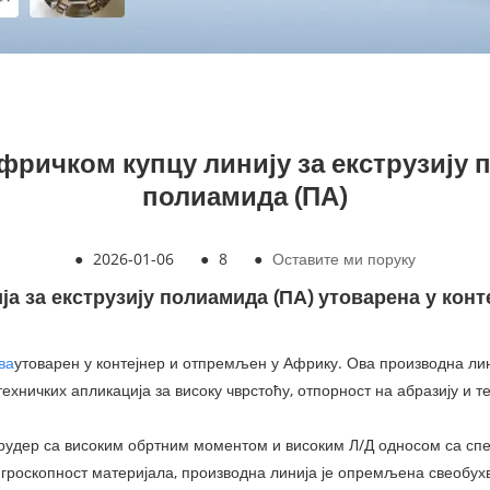
афричком купцу линију за екструзију
полиамида (ПА)
●
2026-01-06
●
8
●
Оставите ми поруку
ја за екструзију полиамида (ПА) утоварена у конт
ва
утоварен у контејнер и отпремљен у Африку. Ова производна лин
ехничких апликација за високу чврстоћу, отпорност на абразију и 
трудер са високим обртним моментом и високим Л/Д односом са сп
гроскопност материјала, производна линија је опремљена свеобу