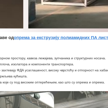
аве од
опрема за екструзију полиамидних ПА лис
рном простору, кавеза лежајева, зупчаника и структурних носача.
плоча, изолатора и компоненти транспортера.
 захтевају ФДА усаглашеност, високу чврстоћу и отпорност на хаба
држљива кућишта.
а које су под високим оптерећењем, као што су опрема и опрема.