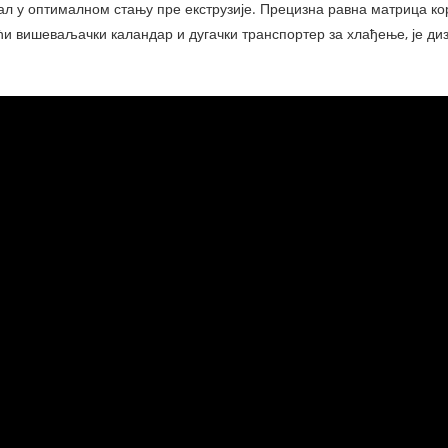
ал у оптималном стању пре екструзије. Прецизна равна матрица ко
ћи вишеваљачки каландар и дугачки транспортер за хлађење, је диз