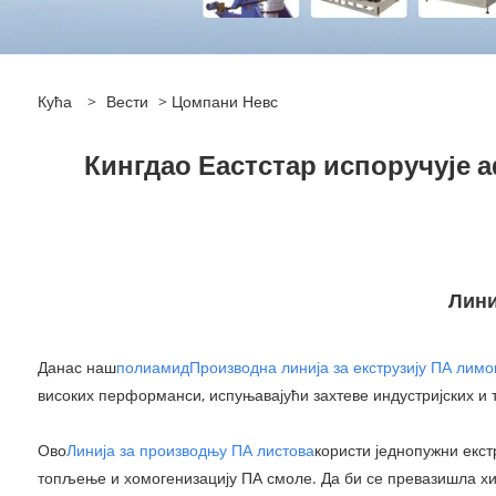
Кућа
>
Вести
>
Цомпани Невс
Кингдао Еастстар испоручује 
Лини
Данас наш
полиамид
Производна линија за екструзију ПА лимо
високих перформанси, испуњавајући захтеве индустријских и т
Ово
Линија за производњу ПА листова
користи једнопужни екс
топљење и хомогенизацију ПА смоле. Да би се превазишла хи