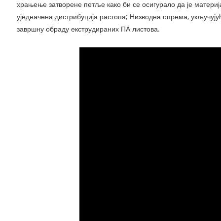
храњење затворене петље како би се осигурало да је материј
уједначена дистрибуција растопа; Низводна опрема, укључују
завршну обраду екструдираних ПА листова.