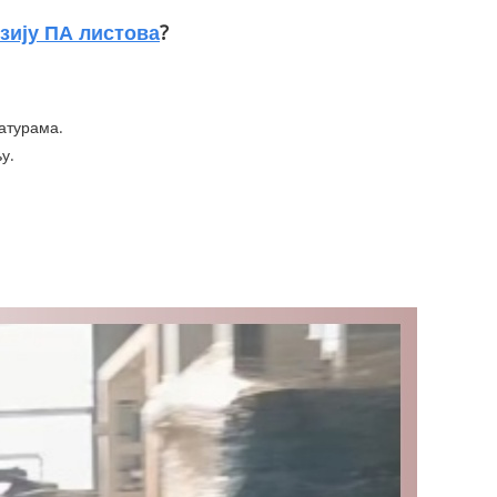
зију ПА листова
?
атурама.
у.