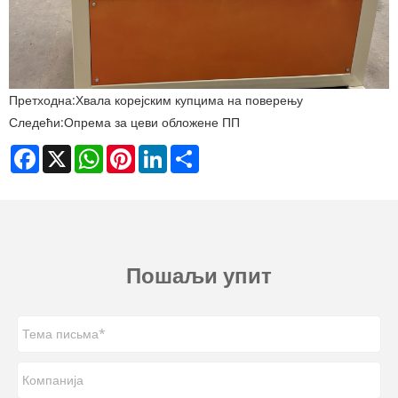
Претходна:
Хвала корејским купцима на поверењу
Следећи:
Опрема за цеви обложене ПП
Facebook
X
WhatsApp
Pinterest
LinkedIn
Share
Пошаљи упит