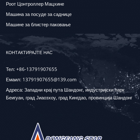
Роот Цонтроллер Мацхине
Машина за посуде за саднице
Машине за блистер паковање
КОНТАКТИРАЈТЕ НАС
Тел: +86-13791907655
Емаил: 13791907655@139.com
Адреса: Западни крај пута Шандонг, индустријски парк
Беигуан, град Јиаозхоу, град Кингдао, провинција Шандонг