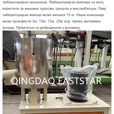
лабораторијске мешалице. Лабораторијски миксери се могу
користити за мешање прахова, гранула и мастербатцха. Овај
лабораторијски миксер може мешати 10 кг. Наша компанија
може произвести 5кг, 10кг, 15кг, 20кг итд. према захтевима
купаца. Пријатељи су добродошли у куповину.